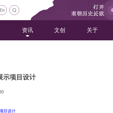
打开
En
秦朝历史长歌
界
资讯
文创
关于
展示项目设计
30
项目设计