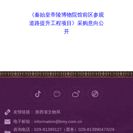
《秦始皇帝陵博物院馆前区参观
道路提升工程项目》采购意向公
开
友情链接：
陕西省文物局
电子邮箱：information@bmy.com.cn
咨询电话：029-81399127（票务）029-81399047/029-